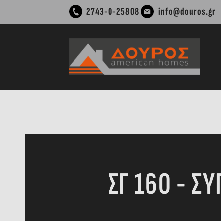
Μετάβαση
2743-0-25808
info@douros.gr
στο
περιεχόμενο
ΣΓ 160 - Σ