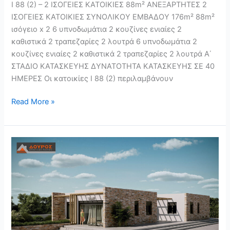
Ι 88 (2) – 2 ΙΣΟΓΕΙΕΣ ΚΑΤΟΙΚΙΕΣ 88m² ΑΝΕΞΑΡΤΗΤΕΣ 2
ΙΣΟΓΕΙΕΣ ΚΑΤΟΙΚΙΕΣ ΣΥΝΟΛΙΚΟΥ ΕΜΒΑΔΟΥ 176m² 88m²
ισόγειο x 2 6 υπνοδωμάτια 2 κουζίνες ενιαίες 2
καθιστικά 2 τραπεζαρίες 2 λουτρά 6 υπνοδωμάτια 2
κουζίνες ενιαίες 2 καθιστικά 2 τραπεζαρίες 2 λουτρά Α΄
ΣΤΑΔΙΟ ΚΑΤΑΣΚΕΥΗΣ ΔΥΝΑΤΟΤΗΤΑ ΚΑΤΑΣΚΕΥΗΣ ΣΕ 40
ΗΜΕΡΕΣ Οι κατοικίες Ι 88 (2) περιλαμβάνουν
Read More »
ΣΓ
160
–
ΣΥΓΚΡΟΤΗΜΑ
4
ΚΑΤΟΙΚΙΩΝ
ΜΕ
ΠΙΣΙΝΑ