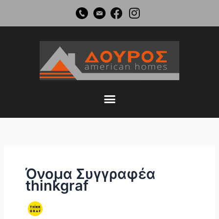
Μετάβαση
στο
περιεχόμενο
Όνομα Συγγραφέα
thinkgraf