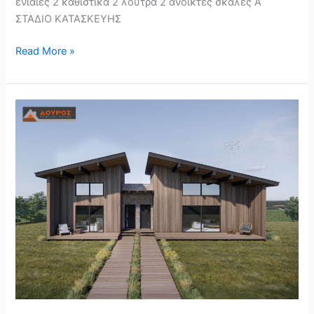
ενιαίες 2 καθιστικά 2 λουτρά 2 ανοικτές σκάλες Α΄
ΣΤΑΔΙΟ ΚΑΤΑΣΚΕΥΗΣ
Read More »
ΣΓ
135
–
ΣΥΓΚΡΟΤΗΜΑ
2
ΚΑΤΟΙΚΙΩΝ
30m²
ΙΣΟΓΕΙΟ
ΜΕ
15m²
ΣΟΦΙΤΑ
ΚΑΙ
60m²